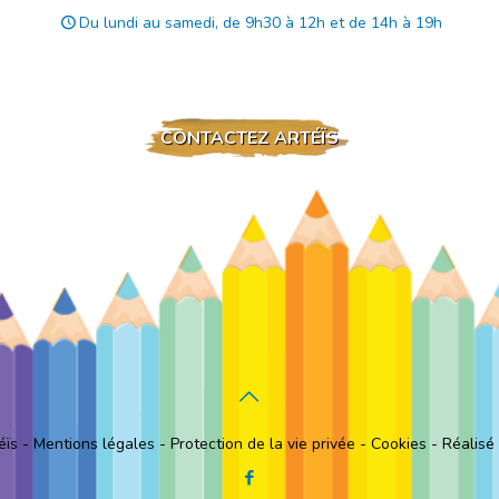
Du lundi au samedi, de 9h30 à 12h et de 14h à 19h
CONTACTEZ ARTÉÏS
éïs
-
Mentions légales
-
Protection de la vie privée
-
Cookies
-
Réalisé