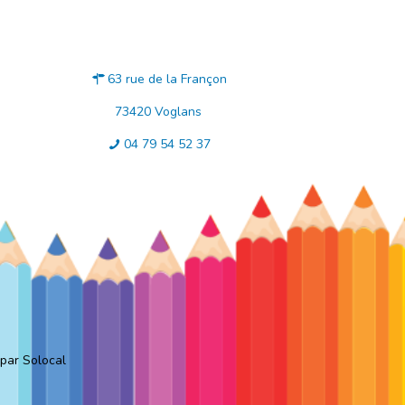
63 rue de la Françon
73420 Voglans
04 79 54 52 37
 par Solocal