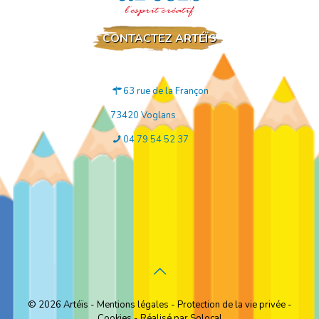
CONTACTEZ ARTÉÏS
63 rue de la Françon
73420 Voglans
04 79 54 52 37
© 2026
Artéïs
-
Mentions légales
-
Protection de la vie privée
-
Cookies
-
Réalisé par Solocal