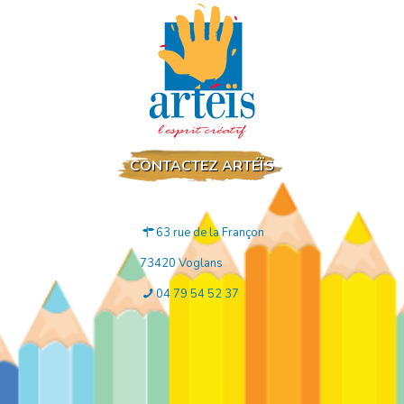
CONTACTEZ ARTÉÏS
63 rue de la Françon
73420 Voglans
04 79 54 52 37