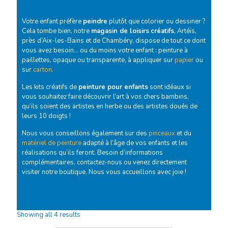
Votre enfant préfère
peindre
plutôt que colorier ou dessiner ?
Cela tombe bien, notre
magasin de loisirs
créatifs
, Artéïs,
près d’Aix-les-Bains et de Chambéry, dispose de tout ce dont
vous avez besoin… ou du moins votre enfant : peinture à
paillettes, opaque ou transparente, à appliquer sur
papier
ou
sur
carton
.
Les kits créatifs de
peinture pour enfants
sont idéaux si
vous souhaitez faire découvrir l’art à vos chers bambins,
qu’ils soient des artistes en herbe ou des artistes doués de
leurs 10 doigts !
Nous vous conseillons également sur des
pinceaux
et du
matériel de peinture
adapté à l’âge de vos enfants et les
réalisations qu’ils feront. Besoin d’informations
complémentaires, contactez-nous ou venez directement
visiter notre boutique. Nous vous accueillons avec joie !
Showing all 4 results